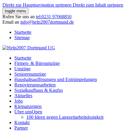
Direkt zur Hauptnavigation springen
Direkt zum Inhalt springen
toggle menu
Rufen Sie uns an
tel:0231 97068850
Email an
info@
help2007dortmund.
de
Startseite
Sitemap
Startseite
Firmen- & Büroumzüge
Umzüge
Seniorenumzüge
Haushaltsauflösungen und Entrümpelungen
Renovierungsarbeiten
Sozialkaufhaus & Kaufso
Aktuelles
Jobs
Kleinanzeigen
Über uns
Open
100 Ideen gegen Langzeitarbeitslosigkeit
Kontakt
Partner